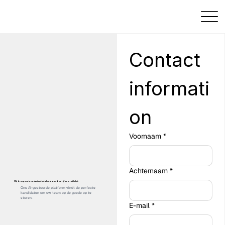
Contact 
informati
on
Voornaam
*
Achternaam
*
Wij brengen u in contact met het talent dat uw bedrijf vooruit helpt.
Ons AI-gestuurde platform vindt de perfecte
kandidaten om uw team op de goede op te
sturen.
E-mail
*