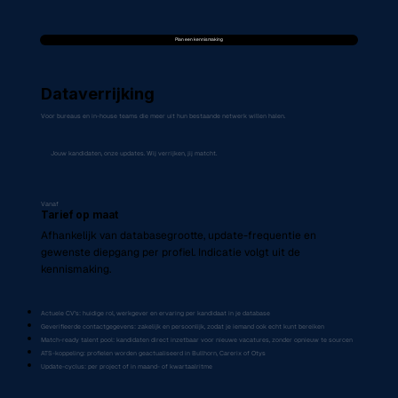
Plan een kennismaking
Dataverrijking
Voor bureaus en in-house teams die meer uit hun bestaande netwerk willen halen.
Jouw kandidaten, onze updates. Wij verrijken, jij matcht.
Vanaf
Tarief op maat
Afhankelijk van databasegrootte, update-frequentie en
gewenste diepgang per profiel. Indicatie volgt uit de
kennismaking.
Actuele CV's: huidige rol, werkgever en ervaring per kandidaat in je database
Geverifieerde contactgegevens: zakelijk en persoonlijk, zodat je iemand ook echt kunt bereiken
Match-ready talent pool: kandidaten direct inzetbaar voor nieuwe vacatures, zonder opnieuw te sourcen
ATS-koppeling: profielen worden geactualiseerd in Bullhorn, Carerix of Otys
Update-cyclus: per project of in maand- of kwartaalritme