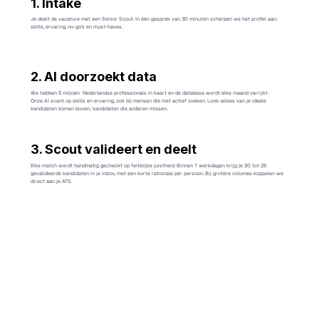
1. Intake
Je deelt de vacature met een Senior Scout. In één gesprek van 30 minuten scherpen we het profiel aan:
skills, ervaring, no-go's en must-haves.
2. AI doorzoekt data
We hebben 5 miljoen Nederlandse professionals in kaart en de database wordt elke maand verrijkt.
Onze AI scant op skills en ervaring, ook bij mensen die niet actief zoeken. Look-alikes van je ideale
kandidaten komen boven; kandidaten die anderen missen.
3. Scout valideert en deelt
Elke match wordt handmatig gecheckt op feitelijke juistheid. Binnen 7 werkdagen krijg je 20 tot 25
gevalideerde kandidaten in je inbox, met een korte rationale per persoon. Bij grotere volumes koppelen we
direct aan je ATS.