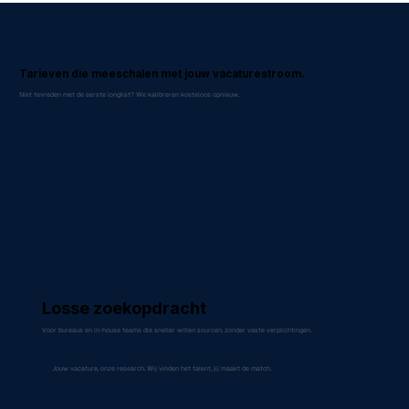
Tarieven die meeschalen met jouw vacaturestroom.
Niet tevreden met de eerste longlist? We kalibreren kosteloos opnieuw.
Losse zoekopdracht
Voor bureaus en in-house teams die sneller willen sourcen, zonder vaste verplichtingen.
Jouw vacature, onze research. Wij vinden het talent, jij maakt de match.