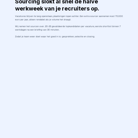
Sourcing slokt al snel de halve
werkweek van je recruiters op.
Vacatures blijven te lang openstaan, plaatsingen lopen achter. Een extra sourcer aannemen kost 70.000
euro per jaar, alleen rendabel als je volume het draagt.
Wij nemen het sourcen over. 20-25 gevalideerde topkandidaten per vacature, eerste shortlist binnen 7
werkdagen na een briefing van 30 minuten.
Zodat je team weer doet waar het goed in is: gesprekken, selectie en closing.