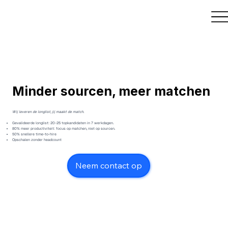
Minder sourcen, meer matchen
​Wij leveren de longlist, jij maakt de match.
Gevalideerde longlist: 20-25 topkandidaten in 7 werkdagen.
80% meer productiviteit: focus op matchen, niet op sourcen.
50% snellere time-to-hire
Opschalen zonder headcount
Neem contact op