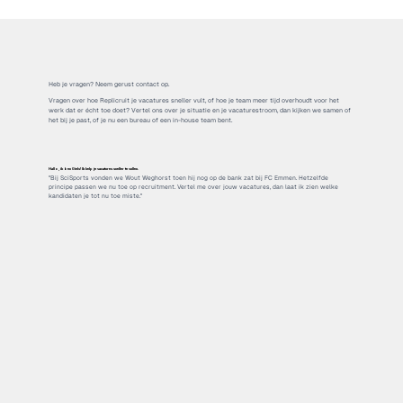
dan betaal je alleen de opdrachtfee. Kandidaten die al
bij jou in beeld waren, in je ATS of een lopend traject,
markeer je binnen twee werkdagen na ontvangst; die
vallen buiten de fee. Zo betaal je alleen voor wie wij
Heb je vragen? Neem gerust contact op.
echt voor je vinden.
Vragen over hoe Replicruit je vacatures sneller vult, of hoe je team meer tijd overhoudt voor het
werk dat er écht toe doet? Vertel ons over je situatie en je vacaturestroom, dan kijken we samen of
het bij je past, of je nu een bureau of een in-house team bent.
Hallo, ik ben Giels! Ik help je vacatures sneller te vullen.
"Bij SciSports vonden we Wout Weghorst toen hij nog op de bank zat bij FC Emmen. Hetzelfde
principe passen we nu toe op recruitment. Vertel me over jouw vacatures, dan laat ik zien welke
kandidaten je tot nu toe miste."