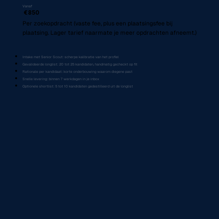
Vanaf
€850
Per zoekopdracht (vaste fee, plus een plaatsingsfee bij
plaatsing. Lager tarief naarmate je meer opdrachten afneemt.)
Intake met Senior Scout: scherpe kalibratie van het profiel
Gevalideerde longlist: 20 tot 25 kandidaten, handmatig gecheckt op fit
Rationale per kandidaat: korte onderbouwing waarom diegene past
Snelle levering: binnen 7 werkdagen in je inbox
Optionele shortlist: 5 tot 10 kandidaten gedestilleerd uit de longlist