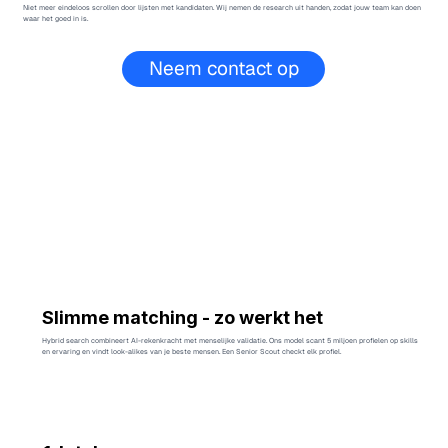
Niet meer eindeloos scrollen door lijsten met kandidaten. Wij nemen de research uit handen, zodat jouw team kan doen
waar het goed in is.
Neem contact op
Slimme matching - zo werkt het
Hybrid search combineert AI-rekenkracht met menselijke validatie. Ons model scant 5 miljoen profielen op skills
en ervaring en vindt look-alikes van je beste mensen. Een Senior Scout checkt elk profiel.