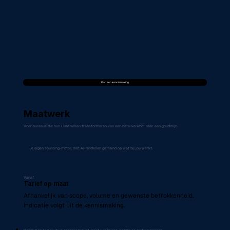
Plan een kennismaking
Maatwerk
Voor bureaus die hun CRM willen transformeren van een data-kerkhof naar een goudmijn.
Je eigen sourcing-motor, met AI-modellen getraind op wat bij jou werkt.
Vanaf
Tarief op maat
Afhankelijk van scope, volume en gewenste betrokkenheid.
Indicatie volgt uit de kennismaking.