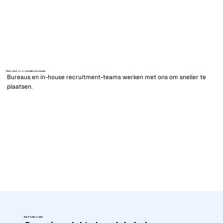
Vertrouwd door recruiters en bureaus
Bureaus en in-house recruitment-teams werken met ons om sneller te
plaatsen.
Kandidaten zoeken