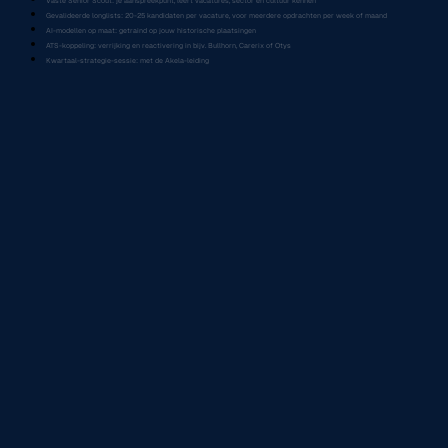
Vaste Senior Scout: je aanspreekpunt, leert vacatures, sector en cultuur kennen
Gevalideerde longlists: 20-25 kandidaten per vacature, voor meerdere opdrachten per week of maand
AI-modellen op maat: getraind op jouw historische plaatsingen
ATS-koppeling: verrijking en reactivering in bijv. Bullhorn, Carerix of Otys
Kwartaal-strategie-sessie: met de Akela-leiding